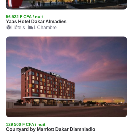
56 522 F CFA / nuit
Yaas Hotel Dakar Almadies
Hôtels
1 Chambre
129 500 F CFA / nuit
Courtyard by Marriott Dakar Diamniadio